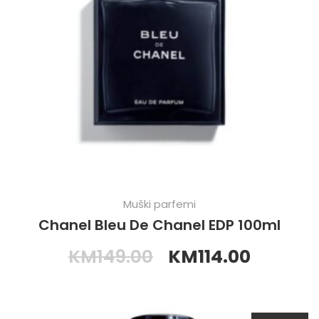
Muški parfemi
Chanel Bleu De Chanel EDP 100ml
KM
149.00
KM
114.00