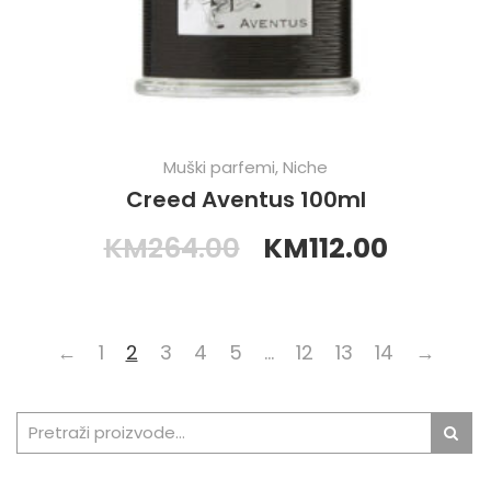
Muški parfemi
,
Niche
Creed Aventus 100ml
KM
264.00
KM
112.00
←
1
2
3
4
5
…
12
13
14
→