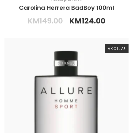
Carolina Herrera BadBoy 100ml
KM
149.00
KM
124.00
AKCIJA!