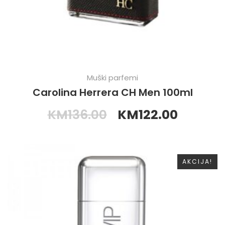
Muški parfemi
Carolina Herrera CH Men 100ml
KM
136.00
KM
122.00
AKCIJA!