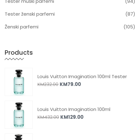
Tester muški parfemi
(94)
Tester ženski parfemi
(87)
Ženski parfemi
(105)
Products
Louis Vuitton Imagination 100ml Tester
KM
232.00
KM
79.00
Louis Vuitton Imagination 100ml
KM
432.00
KM
129.00