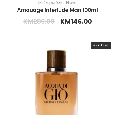
Muški parfemi
,
Niche
Amouage Interlude Man 100ml
KM
289.00
KM
146.00
AKCIJA!