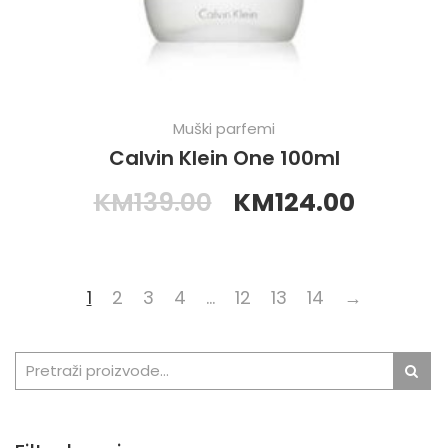
Muški parfemi
Calvin Klein One 100ml
KM
139.00
KM
124.00
1
2
3
4
…
12
13
14
→