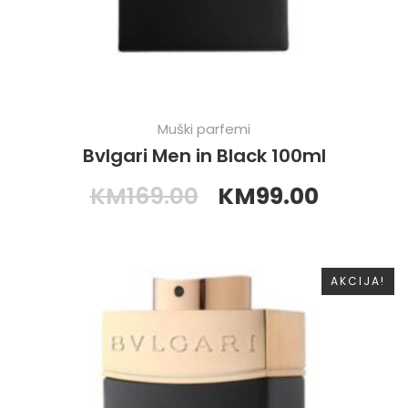
Muški parfemi
Bvlgari Men in Black 100ml
KM
169.00
KM
99.00
AKCIJA!