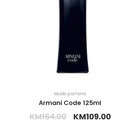
Muški parfemi
Armani Code 125ml
KM
164.00
KM
109.00