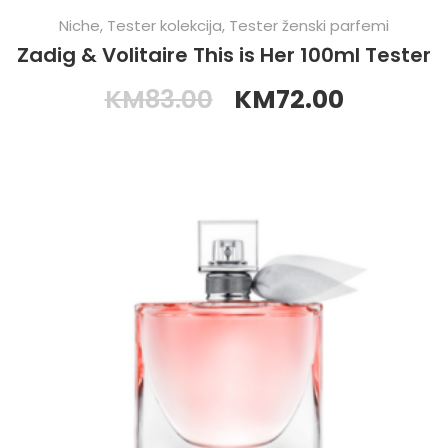
Niche
,
Tester kolekcija
,
Tester ženski parfemi
Zadig & Volitaire This is Her 100ml Tester
KM
83.00
KM
72.00