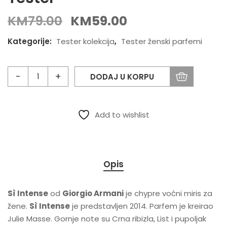
KM
79.00
KM
59.00
Kategorije:
Tester kolekcija
,
Tester ženski parfemi
DODAJ U KORPU
Add to wishlist
Opis
Sì Intense
od
Giorgio Armani
je chypre voćni miris za
žene.
Sì Intense
je predstavljen 2014. Parfem je kreirao
Julie Masse. Gornje note su Crna ribizla, List i pupoljak