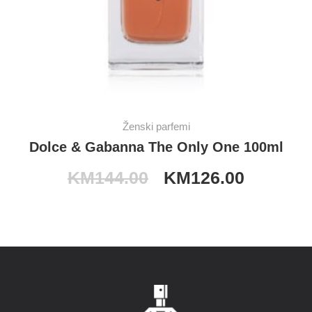
Ženski parfemi
Dolce & Gabanna The Only One 100ml
KM
144.00
KM
126.00