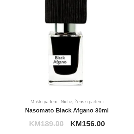
Muški parfemi
,
Niche
,
Ženski parfemi
Nasomato Black Afgano 30ml
KM
189.00
KM
156.00