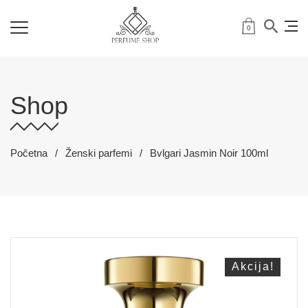
0
Shop
Početna
Ženski parfemi
Bvlgari Jasmin Noir 100ml
Akcija!