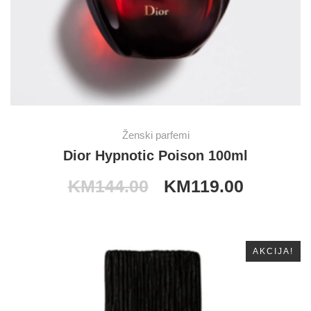
Ženski parfemi
Dior Hypnotic Poison 100ml
KM
144.00
KM
119.00
AKCIJA!