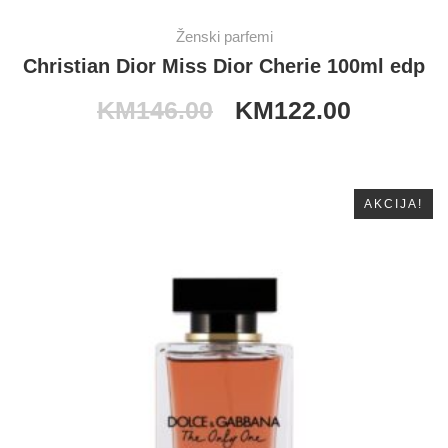
Ženski parfemi
Christian Dior Miss Dior Cherie 100ml edp
KM
146.00
KM
122.00
AKCIJA!