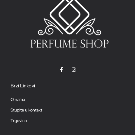
Brzi Linkovi
O nama
Stupite u kontakt
Trgovina