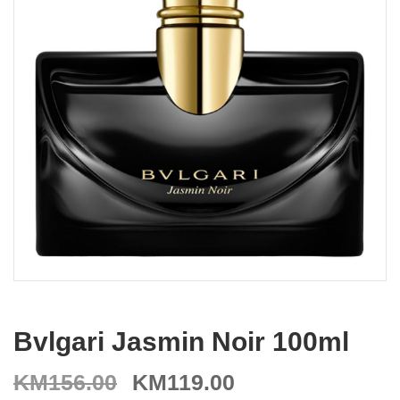
Bvlgari Jasmin Noir 100ml
KM
156.00
KM
119.00