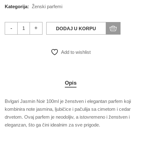
Kategorija:
Ženski parfemi
DODAJ U KORPU
Add to wishlist
Opis
Bvlgari Jasmin Noir 100ml je ženstven i elegantan parfem koji
kombinira note jasmina, ljubičice i pačulija sa cimetom i cedar
drvetom. Ovaj parfem je neodoljiv, a istovremeno i ženstven i
eleganzan, što ga čini idealnim za sve prigode.