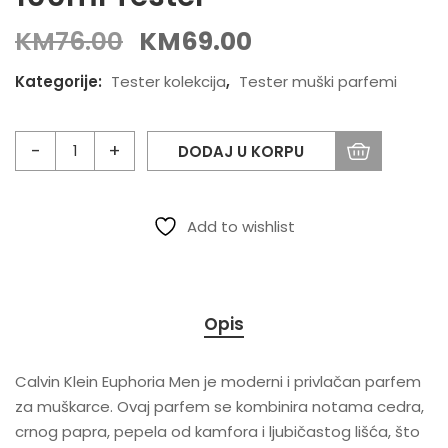
KM
76.00
KM
69.00
Kategorije:
Tester kolekcija
,
Tester muški parfemi
DODAJ U KORPU
Add to wishlist
Opis
Calvin Klein Euphoria Men je moderni i privlačan parfem
za muškarce. Ovaj parfem se kombinira notama cedra,
crnog papra, pepela od kamfora i ljubičastog lišća, što