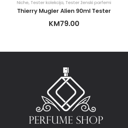
Niche
,
Tester kolekcija
,
Tester ženski parfemi
Thierry Mugler Alien 90ml Tester
KM
79.00