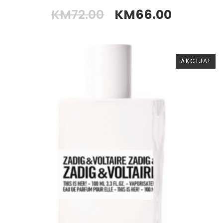
KM
72.00
KM
66.00
AKCIJA!