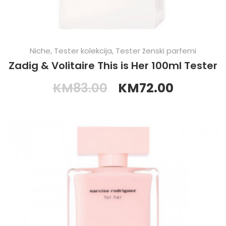
Niche
,
Tester kolekcija
,
Tester ženski parfemi
Zadig & Volitaire This is Her 100ml Tester
KM
83.00
KM
72.00