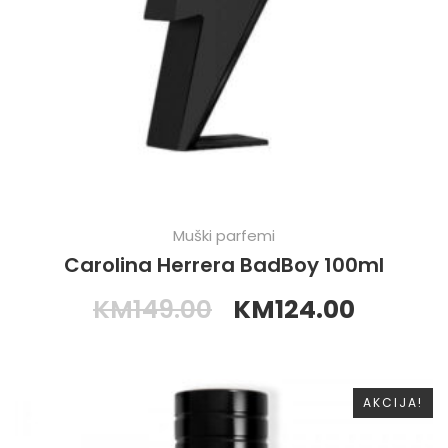
Muški parfemi
Carolina Herrera BadBoy 100ml
KM
149.00
KM
124.00
AKCIJA!