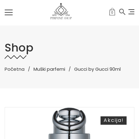
0
Shop
Početna
Muški parfemi
Gucci by Gucci 90ml
Akcija!