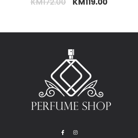
KM
172.00
KM
119.00