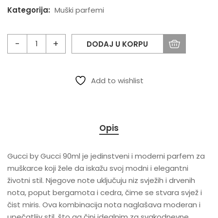
Kategorija:
Muški parfemi
DODAJ U KORPU
Add to wishlist
Opis
Gucci by Gucci 90ml je jedinstveni i moderni parfem za
muškarce koji žele da iskažu svoj modni i elegantni
životni stil. Njegove note uključuju niz svježih i drvenih
nota, poput bergamota i cedra, čime se stvara svjež i
čist miris. Ova kombinacija nota naglašava moderan i
upečatljiv stil, što ga čini idealnim za svakodnevne