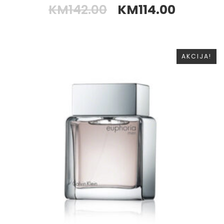
KM
142.00
KM
114.00
AKCIJA!