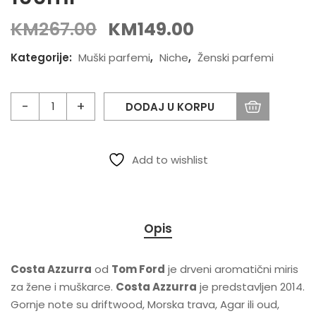
KM
267.00
KM
149.00
Kategorije:
Muški parfemi
,
Niche
,
Ženski parfemi
DODAJ U KORPU
Add to wishlist
Opis
Costa Azzurra
od
Tom Ford
je drveni aromatični miris
za žene i muškarce.
Costa Azzurra
je predstavljen 2014.
Gornje note su driftwood, Morska trava, Agar ili oud,