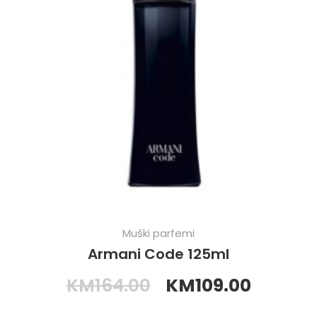
Muški parfemi
Armani Code 125ml
KM
164.00
KM
109.00