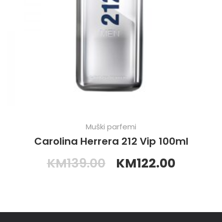
Muški parfemi
Carolina Herrera 212 Vip 100ml
KM
139.00
KM
122.00