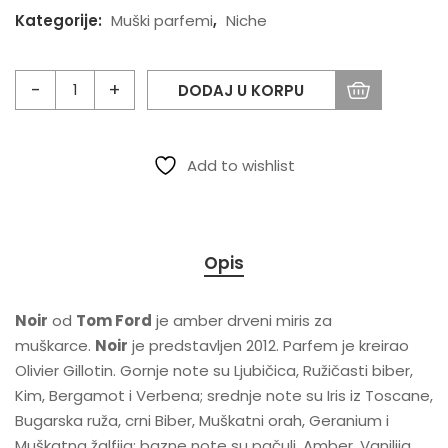
Kategorije:
Muški parfemi
,
Niche
DODAJ U KORPU
Add to wishlist
Opis
Noir
od
Tom Ford
je amber drveni miris za
muškarce.
Noir
je predstavljen 2012. Parfem je kreirao
Olivier Gillotin. Gornje note su Ljubičica, Ružičasti biber,
Kim, Bergamot i Verbena; srednje note su Iris iz Toscane,
Bugarska ruža, crni Biber, Muškatni orah, Geranium i
Muškatna žalfija; bazne note su pačuli, Amber, Vanilija,