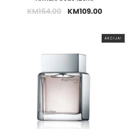
KM
164.00
KM
109.00
AKCIJA!