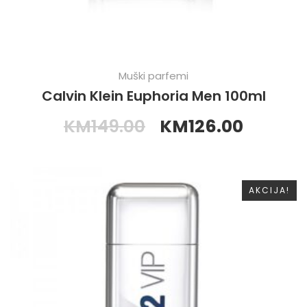
Muški parfemi
Calvin Klein Euphoria Men 100ml
KM
149.00
KM
126.00
AKCIJA!