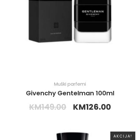
Muški parfemi
Givenchy Gentelman 100ml
KM
149.00
KM
126.00
AKCIJA!