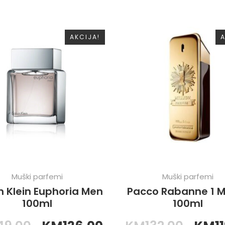
AKCIJA!
A
Muški parfemi
Muški parfemi
n Klein Euphoria Men
Pacco Rabanne 1 Mi
100ml
100ml