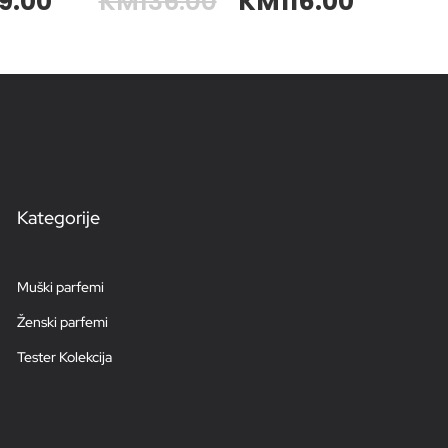
19.00
KM
136.00
KM
116.00
Kategorije
Muški parfemi
Ženski parfemi
Tester Kolekcija