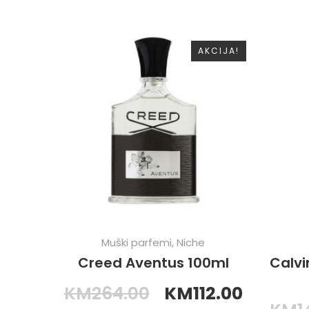
AKCIJA!
Muški parfemi
,
Niche
Creed Aventus 100ml
Calvi
KM
264.00
KM
112.00