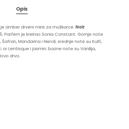
Opis
je amber drveni miris za muškarce.
Noir
5. Parfem je kreirao Sonia Constant. Gornje note
afran, Mandarina i Neroli; srednje note su Kulfi,
 or Lentisque i jasmin; bazne note su Vanilija,
lovo drvo.