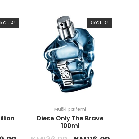
KCIJA!
AKCIJA!
Muški parfemi
llion
Diese Only The Brave
100ml