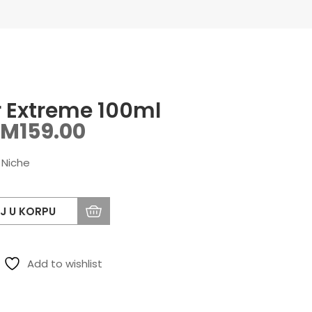
r Extreme 100ml
KM
159.00
Niche
J U KORPU
Add to wishlist