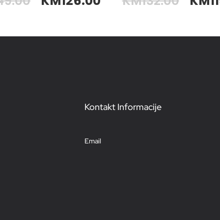
49.00
KM
126.00
KM
132.00
KM
1
Kontakt Informacije
Email