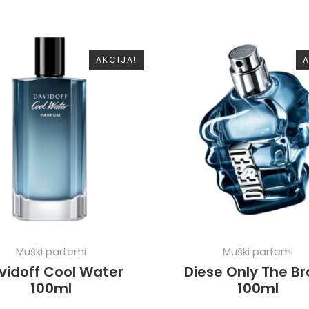
AKCIJA!
A
Muški parfemi
Muški parfemi
vidoff Cool Water
Diese Only The B
100ml
100ml