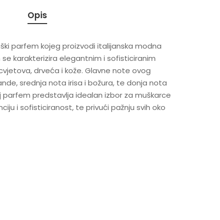
Opis
ki parfem kojeg proizvodi italijanska modna
se karakterizira elegantnim i sofisticiranim
 cvjetova, drveća i kože. Glavne note ovog
de, srednja nota irisa i božura, te donja nota
j parfem predstavlja idealan izbor za muškarce
ciju i sofisticiranost, te privući pažnju svih oko