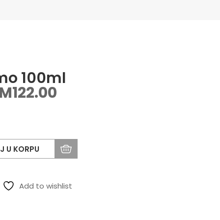
mo 100ml
KM
122.00
J U KORPU
Add to wishlist