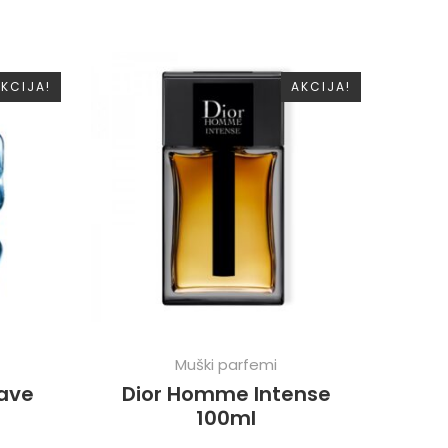
KCIJA!
AKCIJA!
Muški parfemi
rave
Dior Homme Intense
100ml