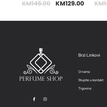
KM
146.00
KM
129.00
KM
1
Brzi Linkovi
O nama
Stupite u kontakt
Trgovina