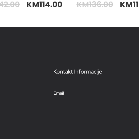
42.00
KM
114.00
KM
136.00
KM
1
Kontakt Informacije
Email