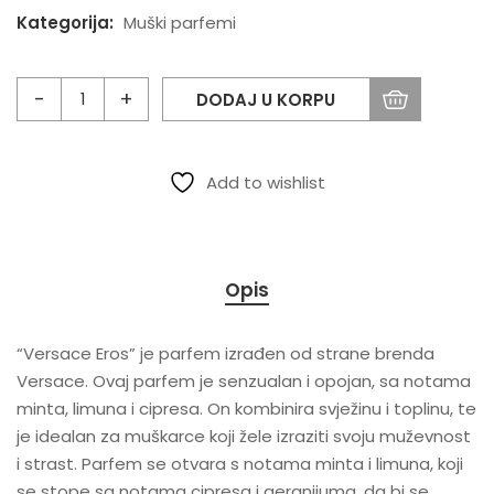
Kategorija:
Muški parfemi
DODAJ U KORPU
Add to wishlist
Opis
“Versace Eros” je parfem izrađen od strane brenda
Versace. Ovaj parfem je senzualan i opojan, sa notama
minta, limuna i cipresa. On kombinira svježinu i toplinu, te
je idealan za muškarce koji žele izraziti svoju muževnost
i strast. Parfem se otvara s notama minta i limuna, koji
se stope sa notama cipresa i geranijuma, da bi se