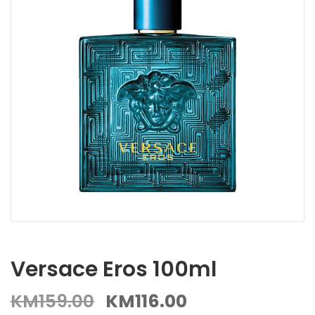
Versace Eros 100ml
KM
159.00
KM
116.00