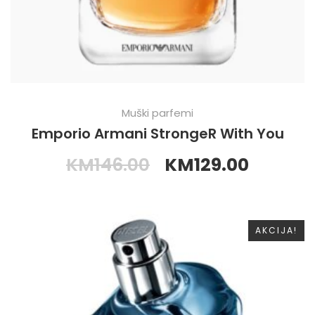
Muški parfemi
Emporio Armani StrongeR With You
KM
146.00
KM
129.00
AKCIJA!