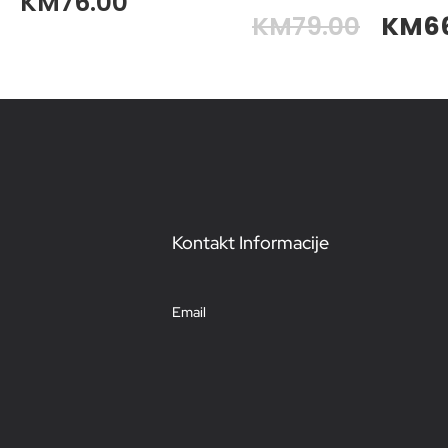
KM
76.00
KM
79.00
KM
6
Kontakt Informacije
Email