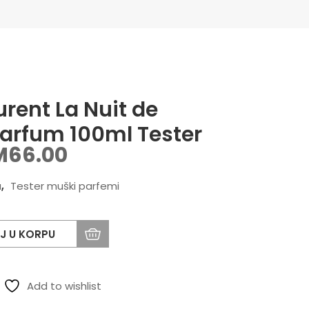
urent La Nuit de
arfum 100ml Tester
M
66.00
a
,
Tester muški parfemi
J U KORPU
Add to wishlist