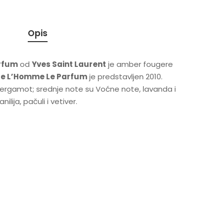
Opis
arfum
od
Yves Saint Laurent
je amber fougere
 de L’Homme Le Parfum
je predstavljen 2010.
 Bergamot; srednje note su Voćne note, lavanda i
ija, pačuli i vetiver.