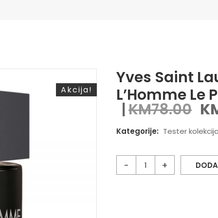
Yves Saint La
Akcija!
L’Homme Le P
KM
78.00
K
Kategorije:
Tester kolekcij
DODA