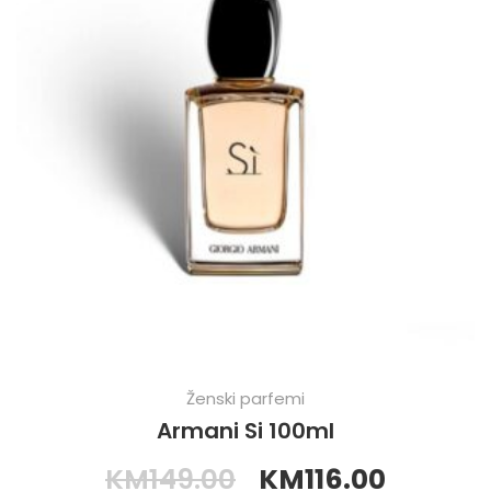
Ženski parfemi
Armani Si 100ml
KM
149.00
KM
116.00