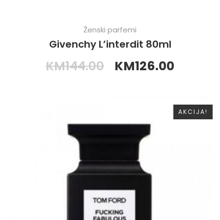
Ženski parfemi
Givenchy L’interdit 80ml
KM
144.00
KM
126.00
AKCIJA!