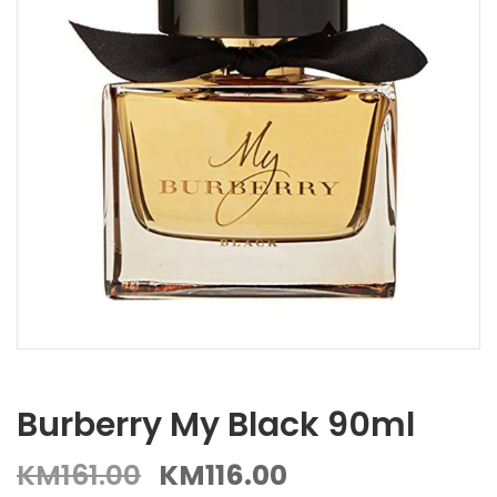
Burberry My Black 90ml
KM
161.00
KM
116.00