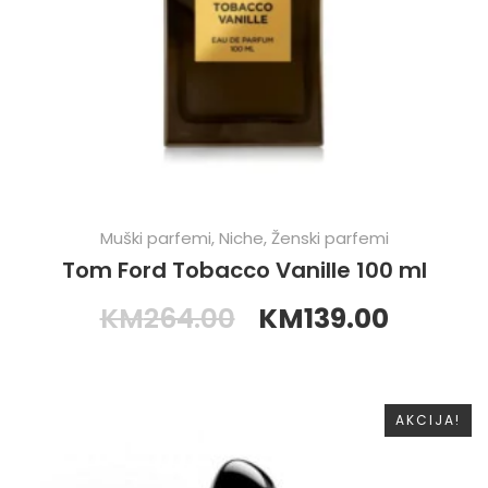
Muški parfemi
,
Niche
,
Ženski parfemi
Tom Ford Tobacco Vanille 100 ml
KM
264.00
KM
139.00
AKCIJA!