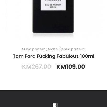
Muški parfemi
,
Niche
,
Ženski parfemi
Tom Ford Fucking Fabulous 100ml
KM
267.00
KM
109.00