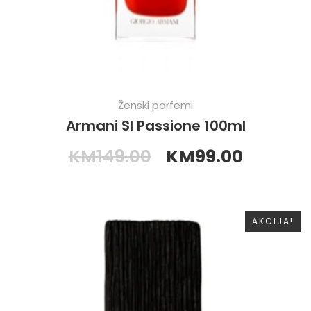
Ženski parfemi
Armani SI Passione 100ml
KM
149.00
KM
99.00
AKCIJA!