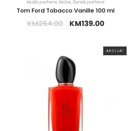
Muški parfemi
,
Niche
,
Ženski parfemi
Tom Ford Tobacco Vanille 100 ml
KM
264.00
KM
139.00
AKCIJA!