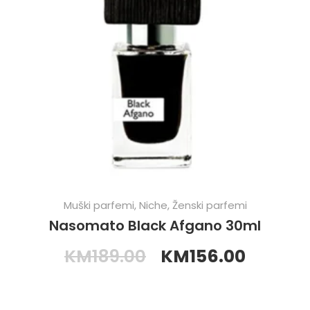
Muški parfemi
,
Niche
,
Ženski parfemi
Nasomato Black Afgano 30ml
KM
189.00
KM
156.00